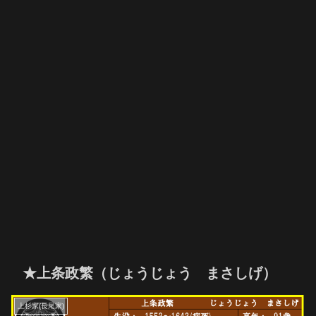
★上条政繁（じょうじょう まさしげ）
上杉家(長尾家)