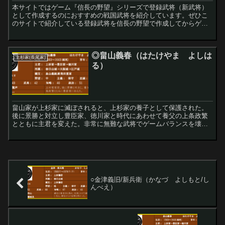
本サイトではゲーム『信長の野望』シリーズで登録武将（新武将）
として作成するのにおすすめの戦国武将を紹介しています。ぜひこ
のサイトで紹介している登録武将を信長の野望で作成してからゲー
ムをプレイしてみてください！
◎畠山義春（はたけやま よしは
上杉家(長尾家)
る）
畠山家が上杉家に滅ぼされると、上杉家の養子として保護された。
後に景勝と対立し豊臣家、徳川家と時代にあわせて養父の上条政繁
とともに主君を変えた。非常に無難な武将でゲームバランスを壊す
心配は無い。
○金津義旧/新兵衛（かなづ よしもと/し
んべえ）