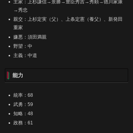
主家：上杉謙信→景勝→豊臣秀吉→秀頼→徳川家康
→秀忠
親交：上杉定実（父）、上条定憲（養父）、新発田
重家
嫌悪：須田満親
野望：中
主義：中道
能力
統率：68
武勇：59
知略：48
政務：61