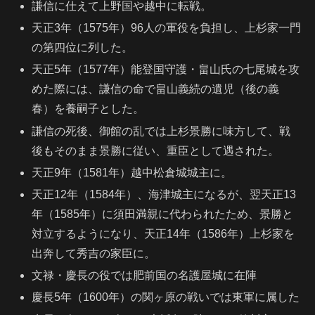
謙信に仕えて上野国や越中に転戦。
天正3年（1575年）96人の軍役を負担し、上杉家一門
の第四位に列した。
天正5年（1577年）能登国守護・畠山氏の七尾城を攻
めた際には、謙信の命で畠山義続の遺児（後の義
春）を養嗣子とした。
謙信の死後、御館の乱では上杉景勝に味方して、戦
後もそのまま景勝に従い、重臣として遇された。
天正9年（1581年）越中松倉城城主に。
天正12年（1584年）、海津城主になるが、翌天正13
年（1585年）に須田満親に代わられたため、景勝と
対立するようになり、天正14年（1586年）上杉家を
出奔して秀吉の家臣に。
文禄・慶長の役では肥前国の名護屋城に在陣
慶長5年（1600年）の関ヶ原の戦いでは東軍に属した