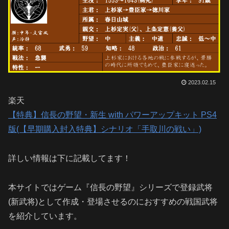
2023.02.15
楽天
【特典】信長の野望・新生 with パワーアップキット PS4
版(【早期購入封入特典】シナリオ「手取川の戦い」)
詳しい情報は下に記載してます！
本サイトではゲーム『信長の野望』シリーズで登録武将
(新武将)として作成・登場させるのにおすすめの戦国武将
を紹介しています。