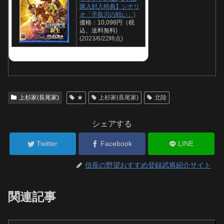
購入封入特典】シナリ
オ「手取川の戦い」)
価格：10,098円（税
込、送料無料)
(2023/6/22時点)
上杉家(長尾家)
★
上杉家(長尾家)
北陸
シェアする
Twitter
Facebook
LINE
信長の野望おすすめ登録武将紹介サイト
関連記事