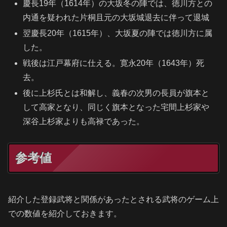
慶長19年（1614年）の大坂冬の陣では、徳川方との
内通を疑われた片桐且元の大坂城退去に伴って退城
翌慶長20年（1615年）、大坂夏の陣では徳川方に属
した。
戦後は江戸幕府に仕える。寛永20年（1643年）死
去。
後に上杉氏とは和解し、義春の次男の長員が旗本と
して高家となり、同じく旗本となった宅間上杉家や
深谷上杉家よりも高禄であった。
参考値
紹介した登録武将と関係があったとされる武将のゲーム上
での数値を紹介しておきます。