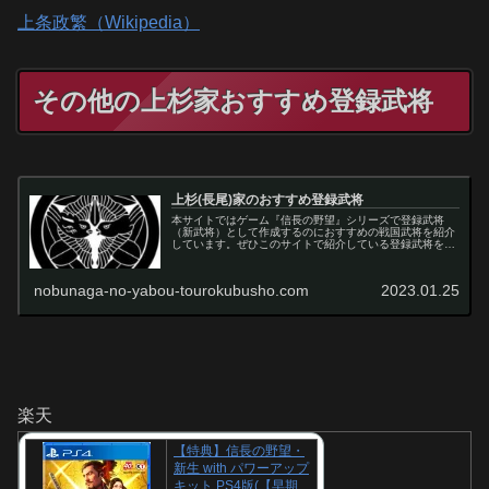
上条政繁（Wikipedia）
その他の上杉家おすすめ登録武将
上杉(長尾)家のおすすめ登録武将
本サイトではゲーム『信長の野望』シリーズで登録武将
（新武将）として作成するのにおすすめの戦国武将を紹介
しています。ぜひこのサイトで紹介している登録武将を信
長の野望で作成してからゲームをプレイしてみてくださ
い！
nobunaga-no-yabou-tourokubusho.com
2023.01.25
楽天
【特典】信長の野望・
新生 with パワーアップ
キット PS4版(【早期