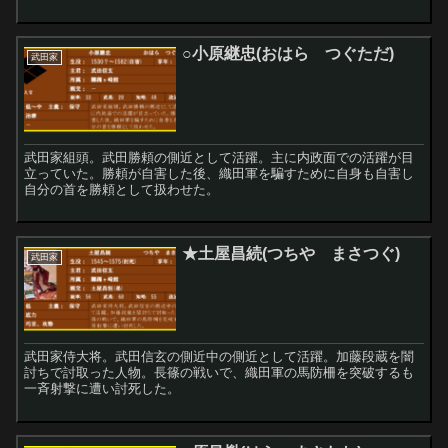
○小原継忠(おはら つぐただ)
武田家
武田家組頭。武田勝頼の側近として活躍。主に内政面での活躍が目
立っていた。勝頼が自害した後、織田軍を騙すために自身も自害し
自分の首を勝頼として扱わせた。
★土屋昌続(つちや まさつぐ)
武田家
武田家侍大将。武田信玄の側近中の側近として活躍。加藤段蔵を闇
討ちで討取った人物。長篠の戦いで、織田軍の馬防柵を突破するも
一斉射撃に遭い討死した。