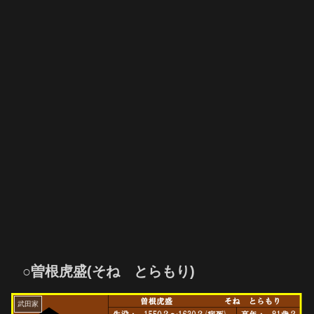
○曽根虎盛(そね とらもり)
武田家