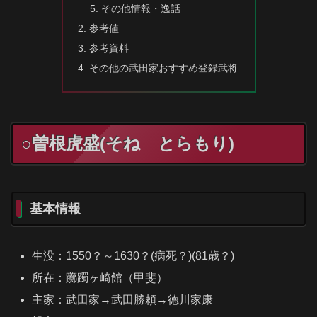
その他情報・逸話
参考値
参考資料
その他の武田家おすすめ登録武将
○曽根虎盛(そね とらもり)
基本情報
生没：1550？～1630？(病死？)(81歳？)
所在：躑躅ヶ崎館（甲斐）
主家：武田家→武田勝頼→徳川家康