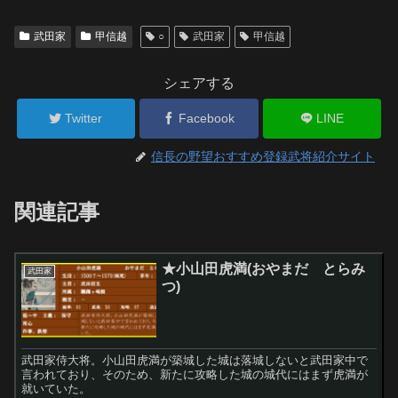
武田家
甲信越
○
武田家
甲信越
シェアする
Twitter
Facebook
LINE
信長の野望おすすめ登録武将紹介サイト
関連記事
★小山田虎満(おやまだ とらみ
武田家
つ)
武田家侍大将。小山田虎満が築城した城は落城しないと武田家中で
言われており、そのため、新たに攻略した城の城代にはまず虎満が
就いていた。