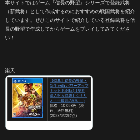
本サイトではゲーム『信長の野望』シリーズで登録武将
（新武将）として作成するのにおすすめの戦国武将を紹介
しています。ぜひこのサイトで紹介している登録武将を信
長の野望で作成してからゲームをプレイしてみてくださ
い！
楽天
【特典】信長の野望・
新生 with パワーアップ
キット PS4版(【早期
購入封入特典】シナリ
オ「手取川の戦い」)
価格：10,098円（税
込、送料無料)
(2023/6/22時点)