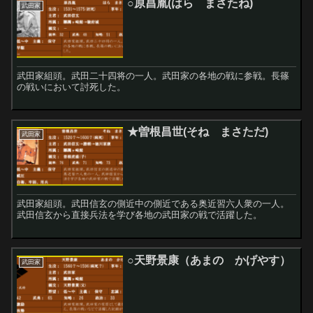
○原昌胤(はら まさたね)
武田家
武田家組頭。武田二十四将の一人。武田家の各地の戦に参戦。長篠
の戦いにおいて討死した。
★曽根昌世(そね まさただ)
武田家
武田家組頭。武田信玄の側近中の側近である奥近習六人衆の一人。
武田信玄から直接兵法を学び各地の武田家の戦で活躍した。
○天野景康（あまの かげやす）
武田家