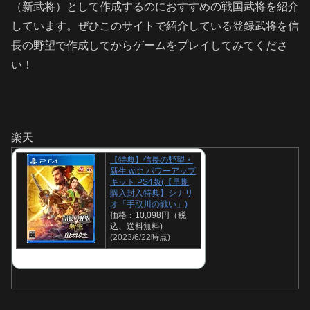
（新武将）として作成するのにおすすめの戦国武将を紹介
しています。ぜひこのサイトで紹介している登録武将を信
長の野望で作成してからゲームをプレイしてみてくださ
い！
楽天
【特典】信長の野望・
新生 with パワーアップ
キット PS4版(【早期
購入封入特典】シナリ
オ「手取川の戦い」)
価格：10,098円（税
込、送料無料)
(2023/6/22時点)