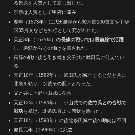
る景康を人質として差し出した。
景康は人質として甲府に滞在
翌年（1573年）に武田勝頼から駿河国100貫文や甲斐
国35貫文などを知行として宛がわれた。
天正3年（1575年）の
長篠の戦いでは最前線で活躍
し、勝頼からその働きを賞された。
長篠の戦い後も引き続き父子共に武田氏に仕えてい
る。
天正10年（1582年）、武田氏が滅亡すると父と共に
北条を頼り、以後その配下となった。
父と共に下野小山城に在番
天正12年（1584年）、小山城での
佐竹氏との合戦で
戦功
を挙げ、北条氏直より感状を賜った。
天正18年（1590年）の後北条氏滅亡後の動向は不明
慶長元年（1596年）に死去