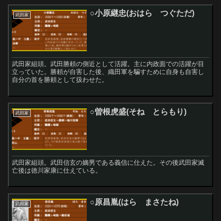
○小原継忠(おはら つぐただ)
武田家
武田家組頭。武田勝頼の側近として活躍。主に内政面での活躍が目
立っていた。勝頼が自害した後、織田軍を騙すために自身も自害し
自分の首を勝頼として扱わせた。
○曽根虎盛(そね とらもり)
武田家
武田家組頭。武田信玄の嫡男である義信に仕えた。その後武田家滅
亡後は徳川家康に仕えている。
○原昌胤(はら まさたね)
武田家