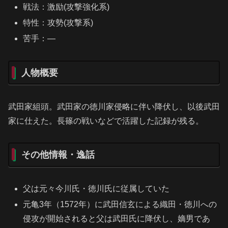
戦法：激励(攻撃強化系)
特性：攻勢(攻撃系)
苦手：―
人物概要
武田家組頭。武田家の徳川家侵略に伴い降伏し、以後武田
家に仕えた。長篠の戦いなどで活躍した記録が残る。
その他情報・逸話
父は元々今川氏・徳川氏に従属していた
元亀3年（1572年）に武田信玄による織田・徳川への
侵攻が開始されると父は武田氏に降伏し、嫡男であ