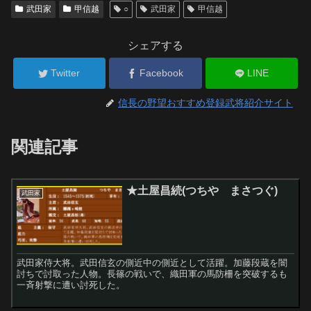
武田家
甲信越
○
武田家
甲信越
シェアする
Twitter
Facebook
LINE
信長の野望おすすめ登録武将紹介サイト
関連記事
★土屋昌続(つちや まさつぐ)
武田家
武田家侍大将。武田信玄の側近中の側近として活躍。加藤段蔵を闇
討ちで討取った人物。長篠の戦いで、織田軍の馬防柵を突破するも
一斉射撃に遭い討死した。