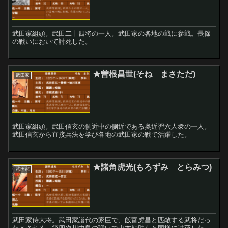
武田家組頭。武田二十四将の一人。武田家の各地の戦に参戦。長篠
の戦いにおいて討死した。
★曽根昌世(そね まさただ)
武田家
武田家組頭。武田信玄の側近中の側近である奥近習六人衆の一人。
武田信玄から直接兵法を学び各地の武田家の戦で活躍した。
★諸角虎光(もろずみ とらみつ)
武田家
武田家侍大将。武田家譜代の家臣で、飯富虎昌と匹敵する武将だっ