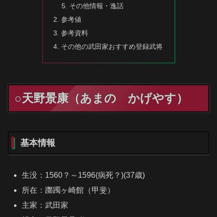
その他情報・逸話
参考値
参考資料
その他の武田家おすすめ登録武将
○天野景康（あまの かげやす）
基本情報
生没：1560？～1596(病死？)(37歳)
所在：躑躅ヶ崎館（甲斐）
主家：武田家