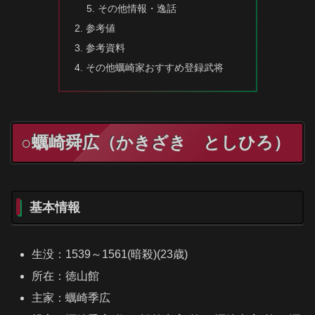
その他情報・逸話
参考値
参考資料
その他蠣崎家おすすめ登録武将
○蠣崎舜広（かきざき としひろ）
基本情報
生没：1539～1561(暗殺)(23歳)
所在：徳山館
主家：蠣崎季広