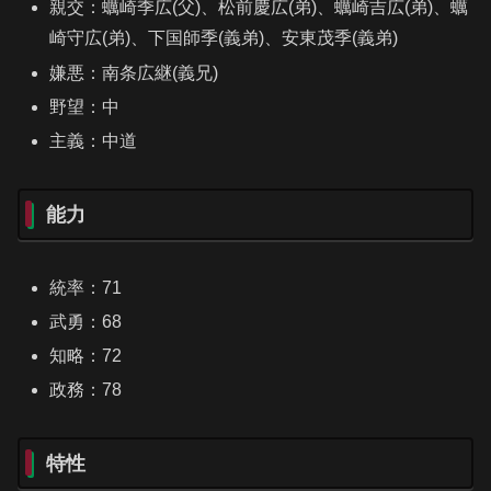
親交：蠣崎季広(父)、松前慶広(弟)、蠣崎吉広(弟)、蠣
崎守広(弟)、下国師季(義弟)、安東茂季(義弟)
嫌悪：南条広継(義兄)
野望：中
主義：中道
能力
統率：71
武勇：68
知略：72
政務：78
特性