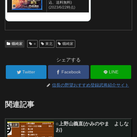
込、送料無料)
(2023/6/22時点)
蠣崎家
○
東北
蠣崎家
シェアする
Twitter
Facebook
LINE
信長の野望おすすめ登録武将紹介サイト
関連記事
○上野山義直(かみのやま よしな
最上家
お)