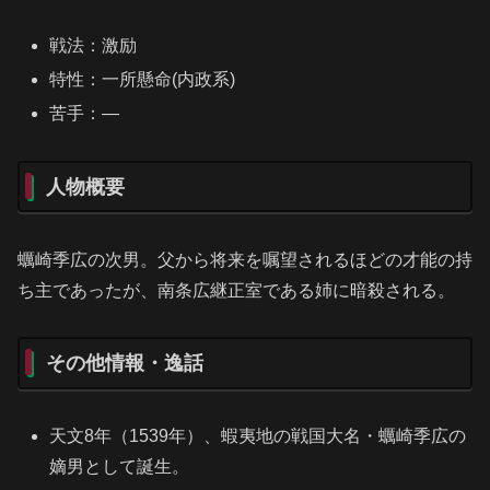
戦法：激励
特性：一所懸命(内政系)
苦手：―
人物概要
蠣崎季広の次男。父から将来を嘱望されるほどの才能の持
ち主であったが、南条広継正室である姉に暗殺される。
その他情報・逸話
天文8年（1539年）、蝦夷地の戦国大名・蠣崎季広の
嫡男として誕生。