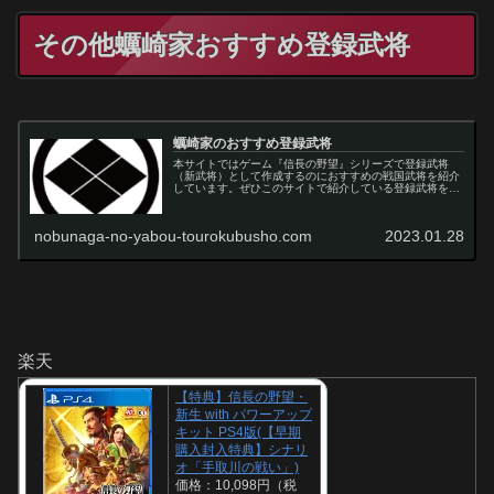
その他蠣崎家おすすめ登録武将
蠣崎家のおすすめ登録武将
本サイトではゲーム『信長の野望』シリーズで登録武将
（新武将）として作成するのにおすすめの戦国武将を紹介
しています。ぜひこのサイトで紹介している登録武将を信
長の野望で作成してからゲームをプレイしてみてくださ
い！
nobunaga-no-yabou-tourokubusho.com
2023.01.28
楽天
【特典】信長の野望・
新生 with パワーアップ
キット PS4版(【早期
購入封入特典】シナリ
オ「手取川の戦い」)
価格：10,098円（税