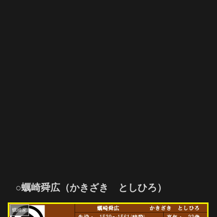
○蠣崎舜広（かきざき としひろ）
蠣崎家