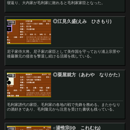
寝返り、大内家が毛利家に敗れると毛利家家臣となった。
◎江見久盛(えみ ひさもり)
中国
尼子家侍大将。尼子家の家臣として美作国を守っており浦上宗景や
後藤勝元の侵攻を撃退し続ける活躍を残している。
◎粟屋就方（あわや なりかた）
中国
毛利家譜代の家臣。毛利家の各地の戦で先鋒を務める。またかなり
の酒好きであり、毛利隆元から注意を受けた書状も残っている。
○湯惟宗(ゆ これむね)
中国