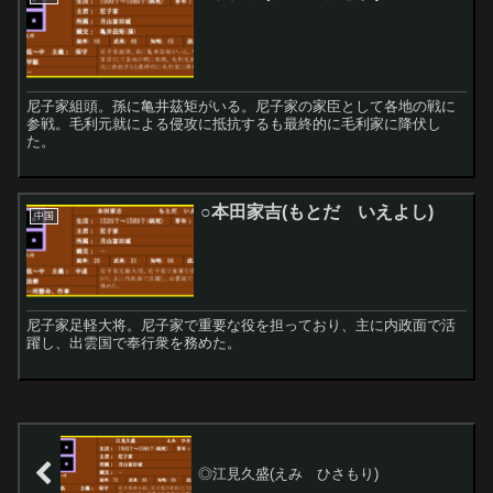
尼子家組頭。孫に亀井茲矩がいる。尼子家の家臣として各地の戦に
参戦。毛利元就による侵攻に抵抗するも最終的に毛利家に降伏し
た。
○本田家吉(もとだ いえよし)
中国
尼子家足軽大将。尼子家で重要な役を担っており、主に内政面で活
躍し、出雲国で奉行衆を務めた。
◎江見久盛(えみ ひさもり)