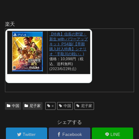
楽天
【特典】信長の野望・
新生 with パワーアップ
キット PS4版(【早期
購入封入特典】シナリ
オ「手取川の戦い」)
価格：10,098円（税
込、送料無料)
(2023/6/22時点)
中国
尼子家
○
中国
尼子家
シェアする
Twitter
Facebook
LINE