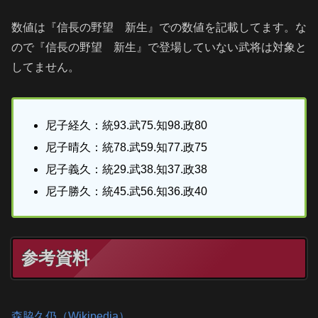
数値は『信長の野望 新生』での数値を記載してます。な
ので『信長の野望 新生』で登場していない武将は対象と
してません。
尼子経久：統93.武75.知98.政80
尼子晴久：統78.武59.知77.政75
尼子義久：統29.武38.知37.政38
尼子勝久：統45.武56.知36.政40
参考資料
森脇久仍（Wikipedia）