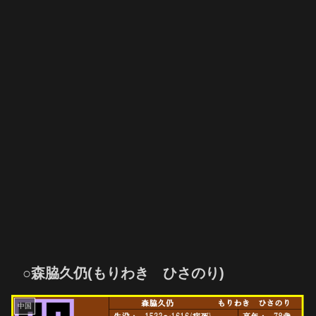
○森脇久仍(もりわき ひさのり)
中国