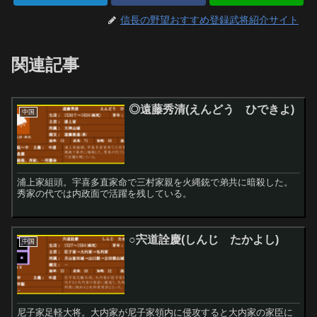
信長の野望おすすめ登録武将紹介サイト
関連記事
◎遠藤秀清(えんどう ひできよ)
中国
浦上家組頭。宇喜多直家命で三村家親を火縄銃で弟共に暗殺した。
秀家の代では内政面で活躍を残している。
○宍道詮慶(しんじ たかよし)
中国
尼子家足軽大将。大内家が尼子家領内に侵攻すると大内家の家臣に