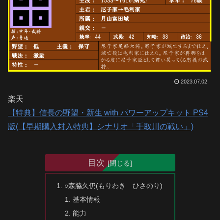
2023.07.02
楽天
【特典】信長の野望・新生 with パワーアップキット PS4
版(【早期購入封入特典】シナリオ「手取川の戦い」)
目次
○森脇久仍(もりわき ひさのり)
基本情報
能力