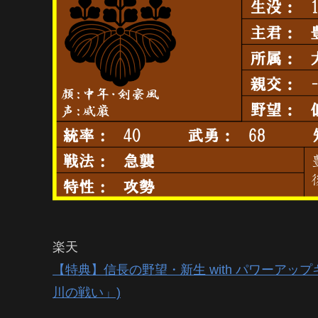
楽天
【特典】信長の野望・新生 with パワーアッ
川の戦い」)