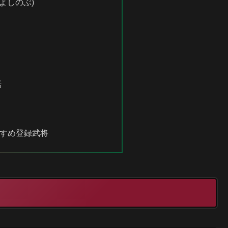
よしのぶ)
話
すめ登録武将