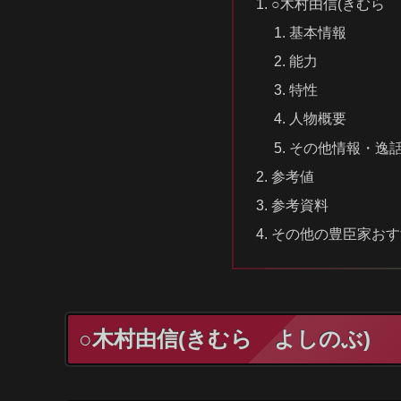
○木村由信(きむら 
基本情報
能力
特性
人物概要
その他情報・逸
参考値
参考資料
その他の豊臣家おす
○木村由信(きむら よしのぶ)