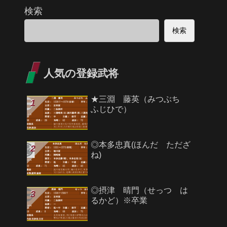
検索
検索
人気の登録武将
★三淵 藤英（みつぶち
ふじひで）
◎本多忠真(ほんだ ただざ
ね)
◎摂津 晴門（せっつ は
るかど）※卒業