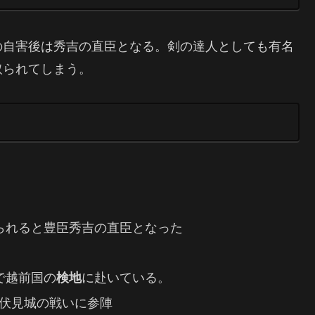
の自害後は秀吉の直臣となる。剣の達人としても有名
取られてしまう。
ぜられると豊臣秀吉の直臣となった
で越前国の
検地
に赴いている。
、伏見城の戦いに参陣