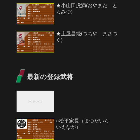
★小山田虎満(おやまだ と
らみつ)
★土屋昌続(つちや まさつ
ぐ)
最新の登録武将
○松平家長（まつだいら
いえなが）