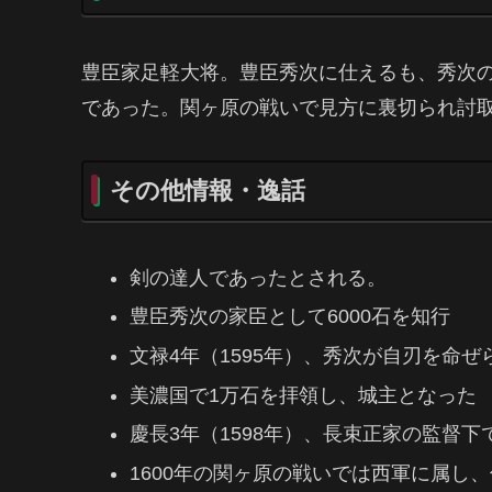
豊臣家足軽大将。豊臣秀次に仕えるも、秀次
であった。関ヶ原の戦いで見方に裏切られ討
その他情報・逸話
剣の達人であったとされる。
豊臣秀次の家臣として6000石を知行
文禄4年（1595年）、秀次が自刃を命
美濃国で1万石を拝領し、城主となった
慶長3年（1598年）、長束正家の監督下
1600年の関ヶ原の戦いでは西軍に属し