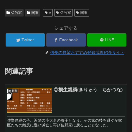
佐竹家
関東
○
佐竹家
関東
シェアする
Twitter
Facebook
LINE
信長の野望おすすめ登録武将紹介サイト
関連記事
◎桐生親綱(きりゅう ちかつな)
佐野家
佐野昌綱の子。近隣の小大名の養子となり、その家の後を継ぐが家
臣たちの離反に遇い滅亡し再び佐野家に戻ることとなった。