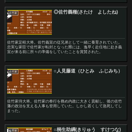
◎佐竹義種(さたけ よしたね)
佐竹家
佐竹家足軽大将。佐竹義宣の従兄弟として一緒に養育されていた。
忠実な家臣で佐竹家が転封となった際には、逸早く赴任地に赴き義
宣が来る前に所々の準備をしていたことを賞賛された。
○人見藤道（ひとみ ふじみち）
佐竹家
佐竹家侍大将。佐竹家の奉行を務め内政に大きく貢献し、後の佐竹
藩の政治を支える人事も登用していた。しかし若くして急死してし
まった。
○桐生助綱(きりゅう すけつな)
佐野家