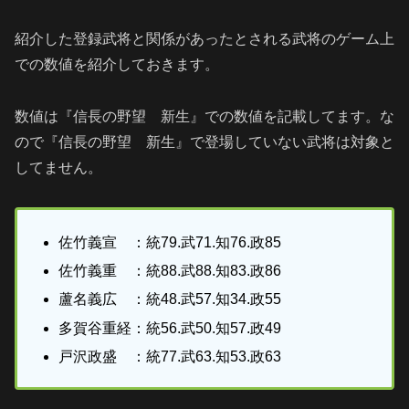
紹介した登録武将と関係があったとされる武将のゲーム上
での数値を紹介しておきます。
数値は『信長の野望 新生』での数値を記載してます。な
ので『信長の野望 新生』で登場していない武将は対象と
してません。
佐竹義宣 ：統79.武71.知76.政85
佐竹義重 ：統88.武88.知83.政86
蘆名義広 ：統48.武57.知34.政55
多賀谷重経：統56.武50.知57.政49
戸沢政盛 ：統77.武63.知53.政63