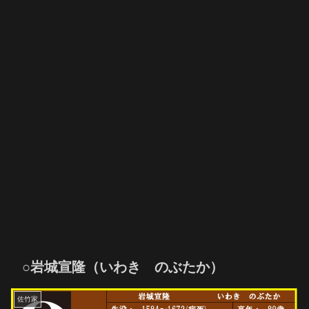
○岩城宣隆（いわき のぶたか）
佐竹家