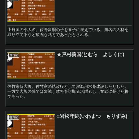
上野国の小大名。佐野昌綱の子を養子に迎えている。無名の人材を
取り立てるなど敏腕な武将であったとされる。
★戸村義国(とむら よしくに)
佐竹家
佐竹家侍大将。佐竹家の執政役として灌漑用水を建設したりした。
一方で大坂の陣では奮戦し敵将を討取る活躍もし、文武に長けた将
であった。
○岩松守純(いわまつ もりずみ)
佐野家