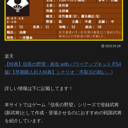
2023.03.28
楽天
【特典】信長の野望・新生 with パワーアップキット PS4
版(【早期購入封入特典】シナリオ「手取川の戦い」)
詳しい情報は下に記載してます！
本サイトではゲーム『信長の野望』シリーズで登録武将
(新武将)として作成・登場させるのにおすすめの戦国武将
を紹介しています。