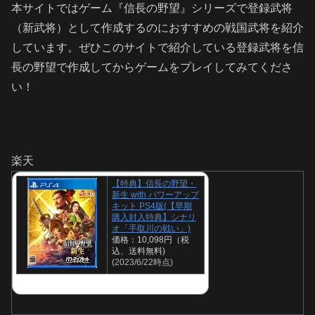
本サイトではゲーム『信長の野望』シリーズで登録武将
（新武将）として作成するのにおすすめの戦国武将を紹介
しています。ぜひこのサイトで紹介している登録武将を信
長の野望で作成してからゲームをプレイしてみてくださ
い！
楽天
【特典】信長の野望・
新生 with パワーアップ
キット PS4版(【早期
購入封入特典】シナリ
オ「手取川の戦い」)
価格：10,098円（税
込、送料無料)
(2023/6/22時点)