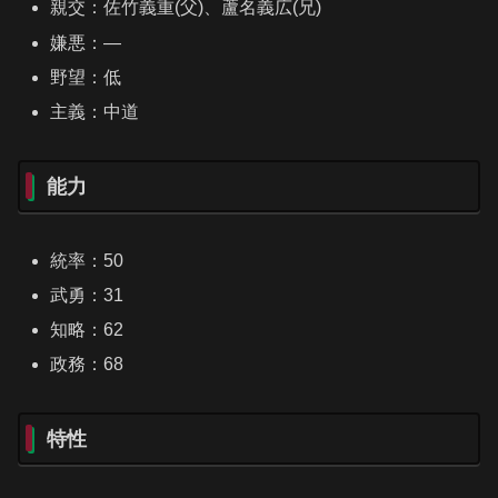
親交：佐竹義重(父)、蘆名義広(兄)
嫌悪：―
野望：低
主義：中道
能力
統率：50
武勇：31
知略：62
政務：68
特性