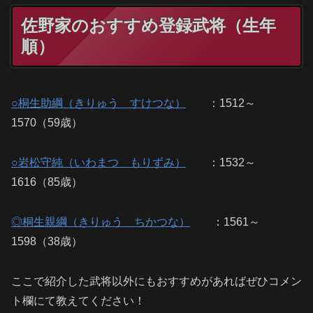
佐野家のおすすめ登録武将（生年
順）
○桐生助綱（きりゅう すけつな）
：1512～
1570（59歳）
○岩松守純（いわまつ もりずみ）
：1532～
1616（85歳）
◎桐生親綱（きりゅう ちかつな）
：1561～
1598（38歳）
ここで紹介した武将以外にもおすすめがあればぜひコメン
ト欄にて教えてください！