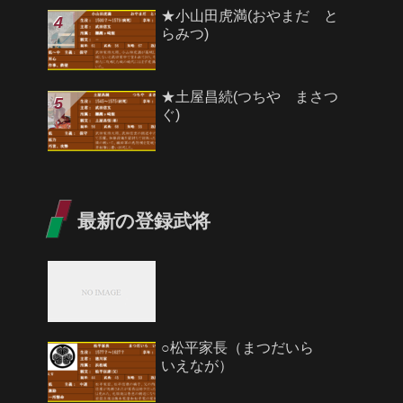
★小山田虎満(おやまだ と
らみつ)
★土屋昌続(つちや まさつ
ぐ)
最新の登録武将
○松平家長（まつだいら
いえなが）