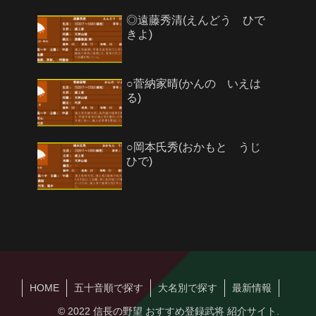
◎遠藤秀清(えんどう ひで
きよ)
○菅納家晴(かんの いえは
る)
○岡本氏秀(おかもと うじ
ひで)
HOME
五十音順で探す
大名別で探す
最新情報
© 2022 信長の野望 おすすめ登録武将 紹介サイト.