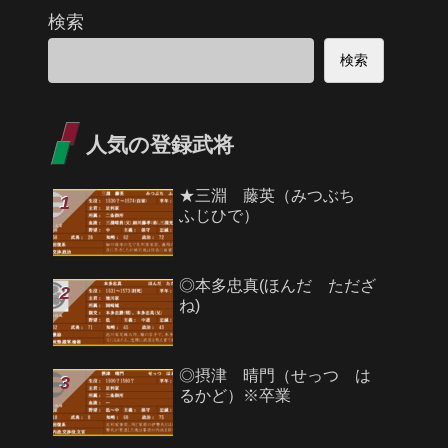
検索
検索
人気の登録武将
★三淵 藤英（みつぶち
ふじひで）
◎本多忠真(ほんだ ただざ
ね)
◎摂津 晴門（せっつ は
るかど）※卒業