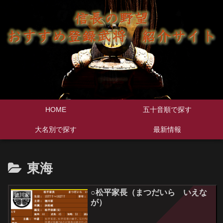
HOME
五十音順で探す
大名別で探す
最新情報
東海
○松平家長（まつだいら いえな
徳川家
が）