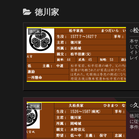
徳川家
○
徳川家
本サ
して
イト
レイ
○
徳川家
徳川
に従
事件