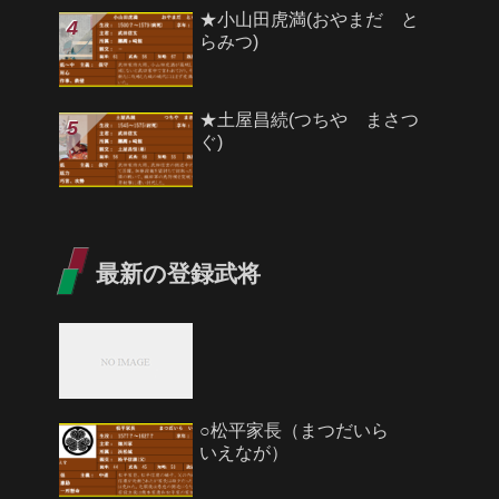
★小山田虎満(おやまだ と
らみつ)
★土屋昌続(つちや まさつ
ぐ)
最新の登録武将
○松平家長（まつだいら
いえなが）