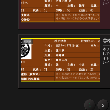
レイ
◎
徳川家
本サ
して
イト
レイ
1
2