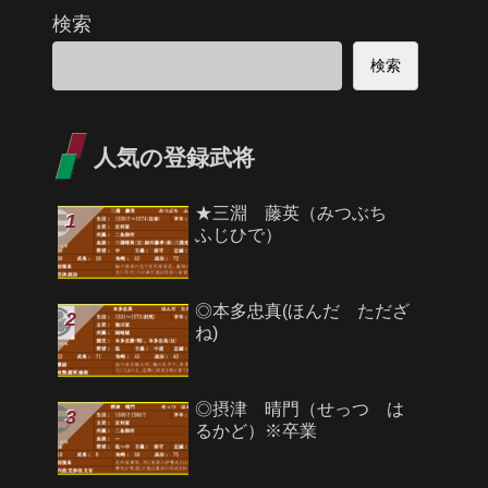
検索
検索
人気の登録武将
★三淵 藤英（みつぶち
ふじひで）
◎本多忠真(ほんだ ただざ
ね)
◎摂津 晴門（せっつ は
るかど）※卒業