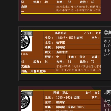
◎
徳川家
本サ
して
イト
レイ
○
徳川家
本サ
して
イト