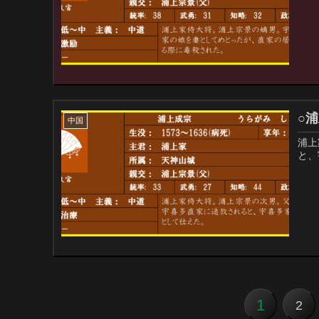
○
中国
浦上
と、
1
2