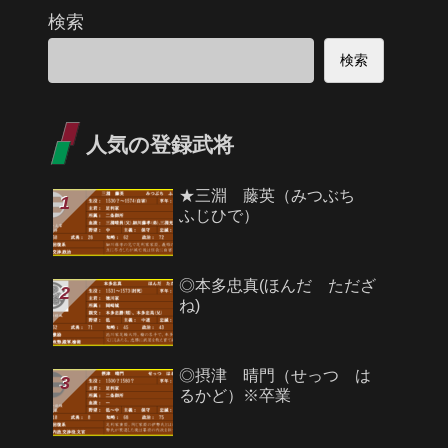
検索
検索
人気の登録武将
★三淵 藤英（みつぶち
ふじひで）
◎本多忠真(ほんだ ただざ
ね)
◎摂津 晴門（せっつ は
るかど）※卒業