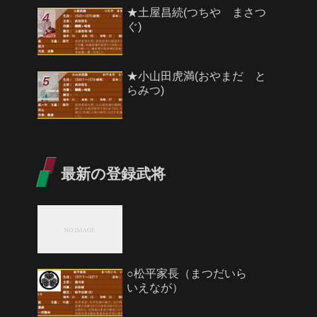
★土屋昌続(つちや まさつ
ぐ)
★小山田虎満(おやまだ と
らみつ)
最新の登録武将
○松平家長（まつだいら
いえなが）