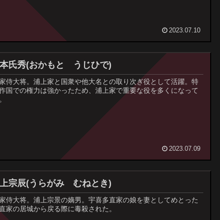
2023.07.10
岡本氏秀(おかもと うじひで)
家侍大将。浦上家と国衆や他大名との取り次ぎ役として活躍。特
作国での権力は強かったため、浦上家で重要な役を多くになって
。
2023.07.09
浦上宗辰(うらがみ むねとき)
家侍大将。浦上宗景の嫡男。宇喜多直家の娘を妻としてめとった
直家の居城から戻る際に毒殺された。