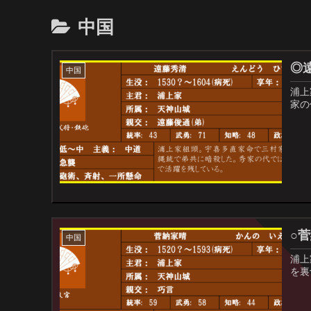
中国
◎
中国
浦上
家の
○
中国
浦上
を裏