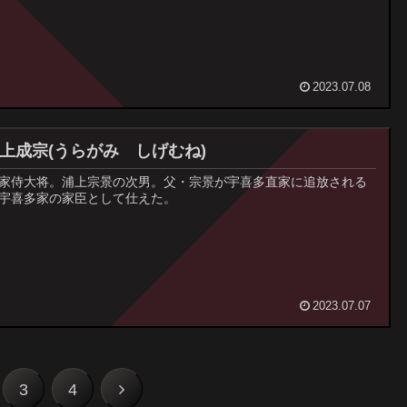
2023.07.08
浦上成宗(うらがみ しげむね)
家侍大将。浦上宗景の次男。父・宗景が宇喜多直家に追放される
宇喜多家の家臣として仕えた。
2023.07.07
次
3
4